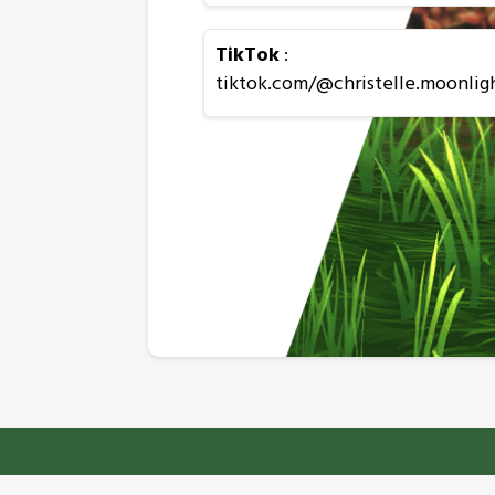
TikTok
:
tiktok.com/@christelle.moonlig
Star Stable est u