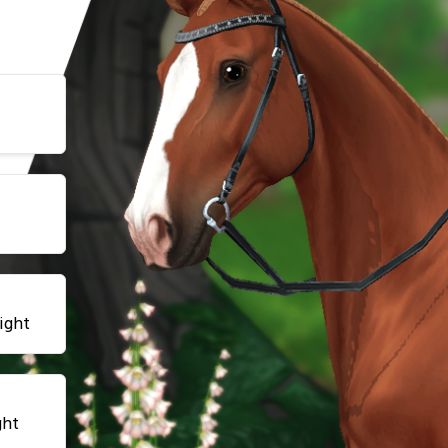
ight
ght