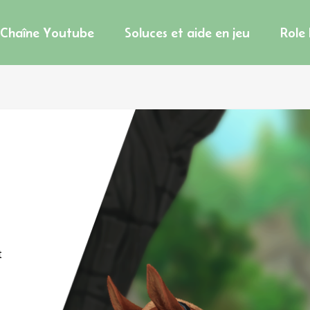
Chaîne Youtube
Soluces et aide en jeu
Role
t