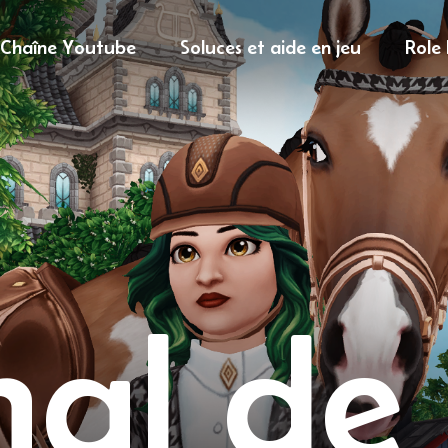
Chaîne Youtube
Soluces et aide en jeu
Role
nal de