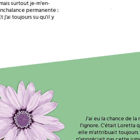
mais surtout je-m'en-
 nonchalance permanente :
 j'ai toujours su qu'il y
J'ai eu la chance de la 
l'ignore. C'était Loretta 
elle m'attribuait toujours
n’appréciait pas cette jum