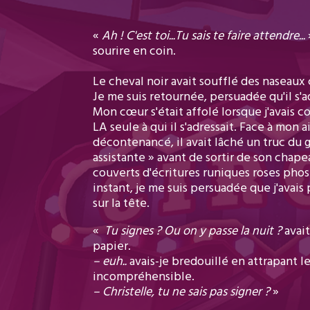
«
Ah ! C'est toi...Tu sais te faire attendre...
sourire en coin.
Le cheval noir avait soufflé des naseau
Je me suis retournée, persuadée qu'il s'a
Mon cœur s'était affolé lorsque j'avais co
LA seule à qui il s'adressait. Face à mon a
décontenancé, il avait lâché un truc du
assistante » avant de sortir de son chap
couverts d'écritures runiques roses pho
instant, je me suis persuadée que j'avais
sur la tête.
«
Tu signes ? Ou on y passe la nuit ?
avait
papier.
– euh..
avais-je bredouillé en attrapant 
incompréhensible.
– Christelle, tu ne sais pas signer ?
»